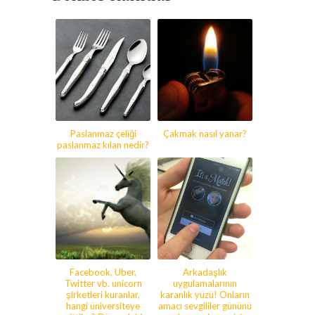
Paslanmaz çeliği
Çakmak nasıl yanar?
paslanmaz kılan nedir?
Facebook, Uber,
Arkadaşlık
Twitter vb. unicorn
uygulamalarının
şirketleri kuranlar,
karanlık yüzü! Onların
hangi üniversiteye
amacı sevgililer gününü