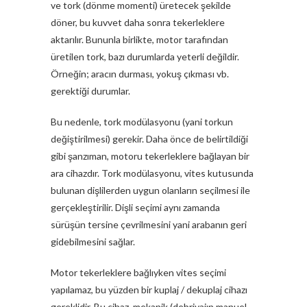
ve tork (dönme momenti) üretecek şekilde
döner, bu kuvvet daha sonra tekerleklere
aktarılır. Bununla birlikte, motor tarafından
üretilen tork, bazı durumlarda yeterli değildir.
Örneğin; aracın durması, yokuş çıkması vb.
gerektiği durumlar.
Bu nedenle, tork modülasyonu (yani torkun
değiştirilmesi) gerekir. Daha önce de belirtildiği
gibi şanzıman, motoru tekerleklere bağlayan bir
ara cihazdır. Tork modülasyonu, vites kutusunda
bulunan dişlilerden uygun olanların seçilmesi ile
gerçekleştirilir. Dişli seçimi aynı zamanda
sürüşün tersine çevrilmesini yani arabanın geri
gidebilmesini sağlar.
Motor tekerleklere bağlıyken vites seçimi
yapılamaz, bu yüzden bir kuplaj / dekuplaj cihazı
gereklidir. Bu cihaz, mekanik (debriyajın manuel