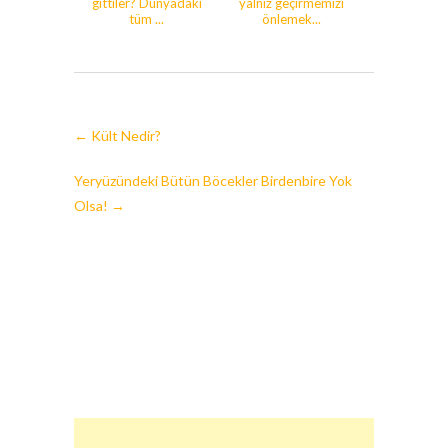
gittiler? Dünyadaki
yalnız geçirmemizi
tüm ...
önlemek...
←
Kült Nedir?
Yeryüzündeki Bütün Böcekler Birdenbire Yok
Olsa!
→