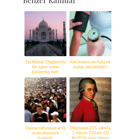
Benzer Kanıtlar
Tac Mahal: Olağanüstü
Kan basıncı en fazla ne
bir aşkın cisme
kadar yükselebilir?
bürünmüş hali!
Dünya nüfusunun artış
Ölümünün 225. yılında,
oranı düşmeye
1 milyon 250 bin CD
başladı!
ile 2016 satış rekoru